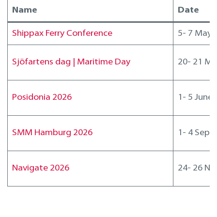
Design ja suunnittelupalvelut
Name
Date
Korjaukset merellä
Shippax Ferry Conference
5- 7 May
Sjöfartens dag | Maritime Day
20- 21 Ma
Posidonia 2026
1- 5 June
SMM Hamburg 2026
1- 4 Sep
Navigate 2026
24- 26 N