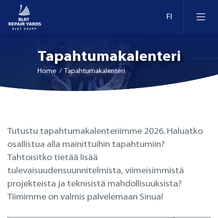
Tapahtumakalenteri
Home
/ Tapahtumakalenteri
Laivankorjaus
Tutustu tapahtumakalenteriimme 2026. Haluatko
Uivat telakat ja laiturit Virossa
Konversio ja modernisointi
osallistua alla mainittuihin tapahtumiin?
Tahtoisitko tietää lisää
Uivat telakat ja laiturit Liettuassa
Retrofit
tulevaisuudensuunnitelmista, viimeisimmistä
projekteista ja teknisistä mahdollisuuksista?
Telakka-altaat ja laiturit Suomessa
Tarkastus
Tiimimme on valmis palvelemaan Sinua!