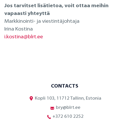
Jos tarvitset lisätietoa, voit ottaa meihin
vapaasti yhteyttä
Markkinointi- ja viestintäjohtaja
Irina Kostina
i.kostina@blrt.ee
CONTACTS
Kopli 103, 11712 Tallinn, Estonia
bry@blrt.ee
+372 610 2252