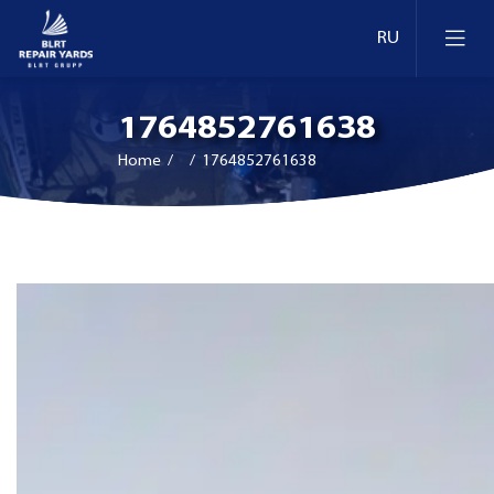
1764852761638
Home
/ / 1764852761638
Судоремонт
Доки и причалы в Эстонии
Конверсия и модернизация
Доки и причалы в Литве
Ретрофит
Доки и причалы в Финляндии
Инспекция