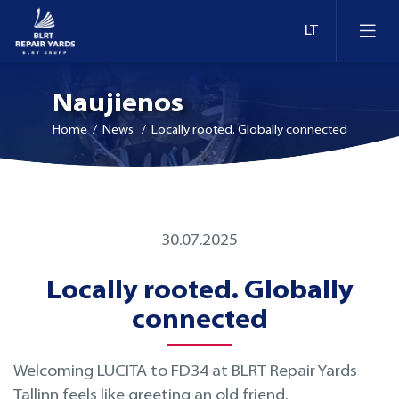
Naujienos
Home
/ News / Locally rooted. Globally connected
Laivų remontas
30.07.2025
Dokai ir krantinės Estijoje
Konversija ir modernizavimas
Locally rooted. Globally
Dokai ir krantinės Lietuvoje
Technologijų modernizavimas
connected
Dokai ir krantinės Suomijoje
Inspekcija
Welcoming LUCITA to FD34 at BLRT Repair Yards
Tallinn feels like greeting an old friend.