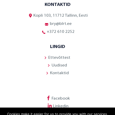
KONTAKTID
Kopli 103, 11712 Tallinn, Eesti
bry@blrt.ee
+372 610 2252
LINGID
Ettevõttest
Uudised
Kontaktid
Facebook
Linkedin
Cookies make it easier for us to provide you with our services.
Youtube