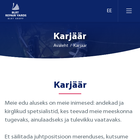
Karjäär
Avaleht
/ Karjäär
Laevaremont
Karjäär
Dokid ja kaid Eestis
Ümberseadmestamine ja moderniseerimine
Meie edu aluseks on meie inimesed: andekad ja
Dokid ja kaid Leedus
Retrofit
kirglikud spetsialistid, kes teevad meie meeskonna
tugevaks, ainulaadseks ja tulevikku vaatavaks.
Dokid ja kaid Soomes
Inspekteerimine
Et säilitada juhtpositsioon merenduses, kutsume