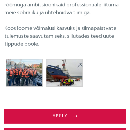
Projekteerimine
rõõmuga ambitsioonikaid professionaale liituma
meie sõbraliku ja ühtehoidva tiimiga.
Remont merel
Koos loome võimalusi kasvuks ja silmapaistvate
tulemuste saavutamiseks, sillutades teed uute
tippude poole.
APPLY