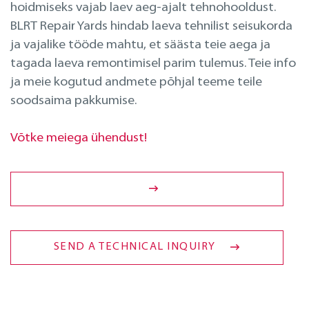
Projekteerimine
hoidmiseks vajab laev aeg-ajalt tehnohooldust.
BLRT Repair Yards hindab laeva tehnilist seisukorda
ja vajalike tööde mahtu, et säästa teie aega ja
Remont merel
tagada laeva remontimisel parim tulemus. Teie info
ja meie kogutud andmete põhjal teeme teile
soodsaima pakkumise.
Võtke meiega ühendust!
SEND A TECHNICAL INQUIRY