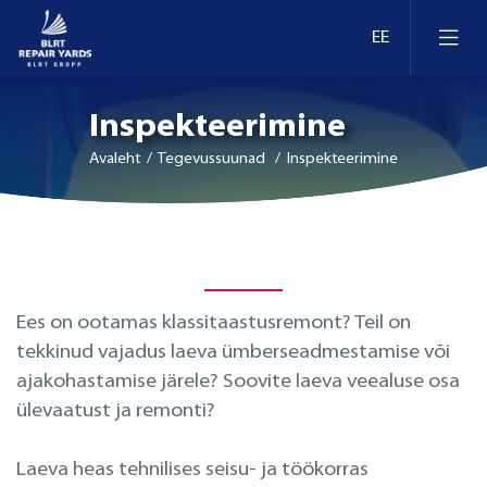
Inspekteerimine
Avaleht
/ Tegevussuunad / Inspekteerimine
Laevaremont
Dokid ja kaid Eestis
Ümberseadmestamine ja moderniseerimine
Ees on ootamas klassitaastusremont? Teil on
tekkinud vajadus laeva ümberseadmestamise või
Dokid ja kaid Leedus
Retrofit
ajakohastamise järele? Soovite laeva veealuse osa
ülevaatust ja remonti?
Dokid ja kaid Soomes
Inspekteerimine
Laeva heas tehnilises seisu- ja töökorras