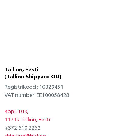
Projekteerimine
Remont merel
Tallinn, Eesti
(Tallinn Shipyard OÜ)
Registrikood : 10329451
VAT number: EE100058428
Kopli 103,
11712 Tallinn, Eesti
+372 610 2252