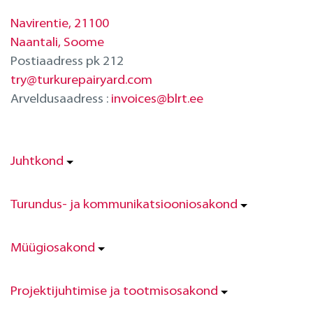
Navirentie, 21100
Naantali, Soome
Postiaadress pk 212
try@turkurepairyard.com
Arveldusaadress :
invoices@blrt.ee
Juhtkond
Turundus- ja kommunikatsiooniosakond
Müügiosakond
Projektijuhtimise ja tootmisosakond