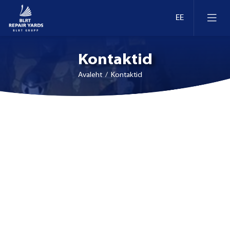
Kontaktid
Avaleht
/ Kontaktid
Laevaremont
Dokid ja kaid Eestis
Ümberseadmestamine ja moderniseerimine
Dokid ja kaid Leedus
Retrofit
Dokid ja kaid Soomes
Inspekteerimine