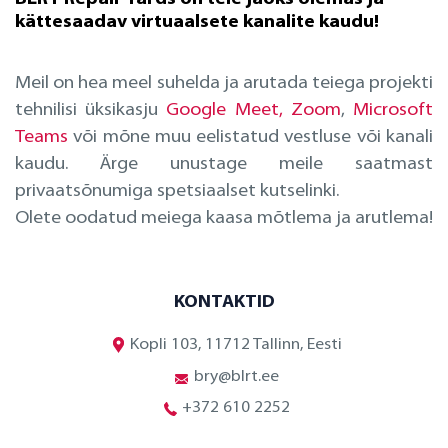
kättesaadav virtuaalsete kanalite kaudu!
Meil on hea meel suhelda ja arutada teiega projekti
tehnilisi üksikasju
Google Meet
,
Zoom
,
Microsoft
Teams
või mõne muu eelistatud vestluse või kanali
kaudu. Ärge unustage meile saatmast
privaatsõnumiga spetsiaalset kutselinki.
Olete oodatud meiega kaasa mõtlema ja arutlema!
KONTAKTID
Kopli 103, 11712 Tallinn, Eesti
bry@blrt.ee
+372 610 2252