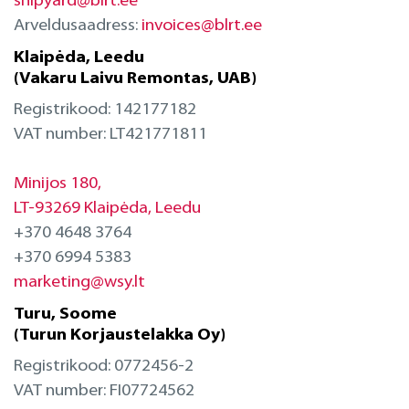
shipyard@blrt.ee
Arveldusaadress:
invoices@blrt.ee
Klaipėda, Leedu
(Vakaru Laivu Remontas, UAB)
Registrikood: 142177182
VAT number: LT421771811
Minijos 180,
LT-93269 Klaipėda, Leedu
+370 4648 3764
+370 6994 5383
marketing@wsy.lt
Turu, Soome
(Turun Korjaustelakka Oy)
Registrikood: 0772456-2
VAT number: FI07724562