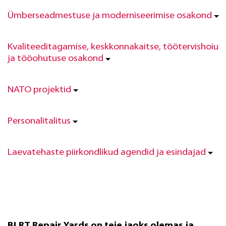
Ümberseadmestuse ja moderniseerimise osakond
Kvaliteeditagamise, keskkonnakaitse, töötervishoiu
ja tööohutuse osakond
NATO projektid
Personalitalitus
Laevatehaste piirkondlikud agendid ja esindajad
BLRT Repair Yards on teie jaoks olemas ja