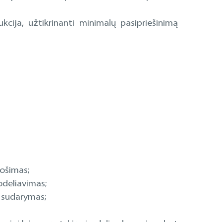
cija, užtikrinanti minimalų pasipriešinimą
ošimas;
deliavimas;
ų sudarymas;