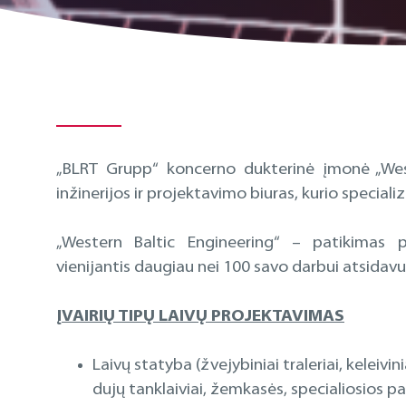
„BLRT Grupp“ koncerno dukterinė įmonė „West
inžinerijos ir projektavimo biuras, kurio specializ
„Western Baltic Engineering“ – patikimas pa
vienijantis daugiau nei 100 savo darbui atsidavu
ĮVAIRIŲ TIPŲ LAIVŲ PROJEKTAVIMAS
Laivų statyba (žvejybiniai traleriai, keleivin
dujų tanklaiviai, žemkasės, specialiosios paski