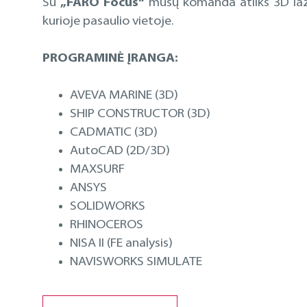
Su
„FARO Focus“
mūsų komanda atliks 3D lazer
kurioje pasaulio vietoje.
PROGRAMINĖ ĮRANGA:
AVEVA MARINE (3D)
SHIP CONSTRUCTOR (3D)
CADMATIC (3D)
AutoCAD (2D/3D)
MAXSURF
ANSYS
SOLIDWORKS
RHINOCEROS
NISA II (FE analysis)
NAVISWORKS SIMULATE