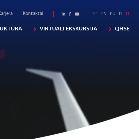
Karjera
Kontaktai
EE
EN
RU
FI
LT
RUKTŪRA
VIRTUALI EKSKURSIJA
QHSE