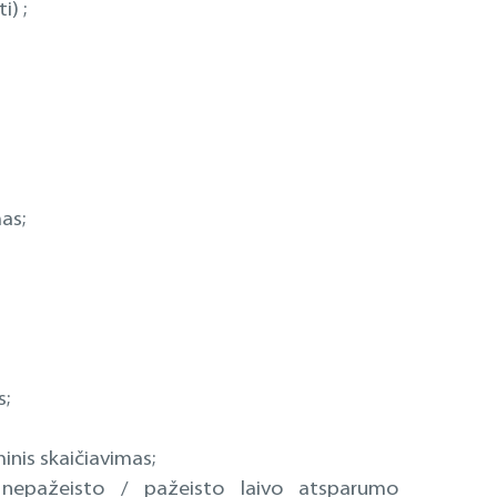
) ;
as;
s;
inis skaičiavimas;
r nepažeisto / pažeisto laivo atsparumo