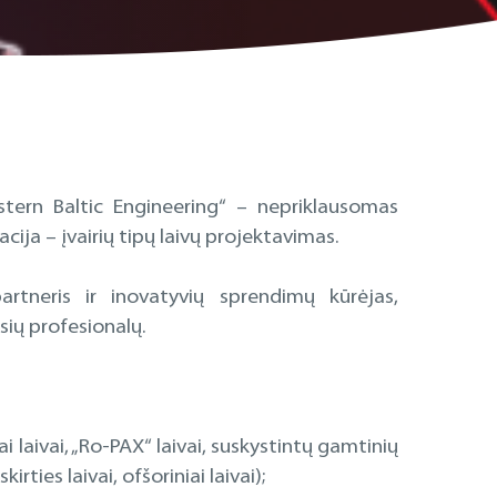
ern Baltic Engineering“ – nepriklausomas
acija – įvairių tipų laivų projektavimas.
rtneris ir inovatyvių sprendimų kūrėjas,
sių profesionalų.
iai laivai, „Ro-PAX“ laivai, suskystintų gamtinių
rties laivai, ofšoriniai laivai);