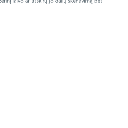
inį laivo ar atskirų jo dalių skenavimą bet